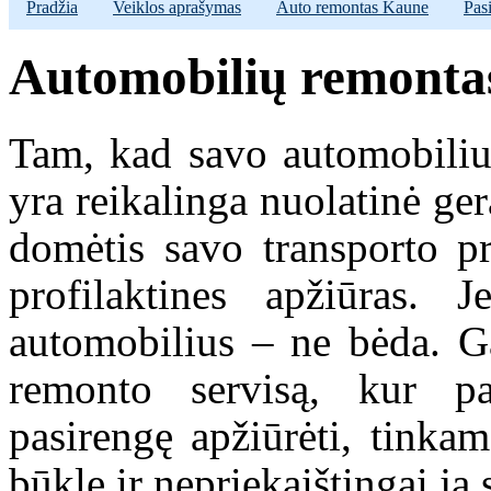
Pradžia
Veiklos aprašymas
Auto remontas Kaune
Pas
Automobilių remonta
Tam, kad savo automobiliu 
yra reikalinga nuolatinė ger
domėtis savo transporto pri
profilaktines apžiūras. 
automobilius – ne bėda. Ga
remonto servisą, kur pa
pasirengę apžiūrėti, tinkam
būklę ir nepriekaištingai ją